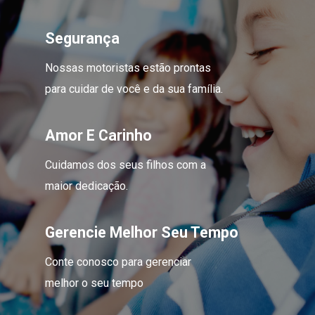
Segurança
Nossas motoristas estão prontas
para cuidar de você e da sua família.
Amor E Carinho
Cuidamos dos seus filhos com a
maior dedicação.
Gerencie Melhor Seu Tempo
Conte conosco para gerenciar
melhor o seu tempo