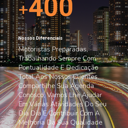
400
+
Nossos Diferenciais
Motoristas Preparadas,
Trabalhando Sempre Com
Pontualidade E Dedicação
Total Aos Nossos Clientes.
Compartilhe Sua Agenda
Conosco, Vamos Lhe Ajudar
Em Várias Atividades Do Seu
Dia Dia E Contribuir Com A
Melhoria Da Sua Qualidade